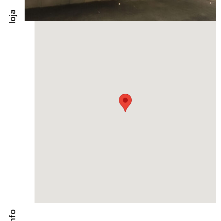
loja
info
X