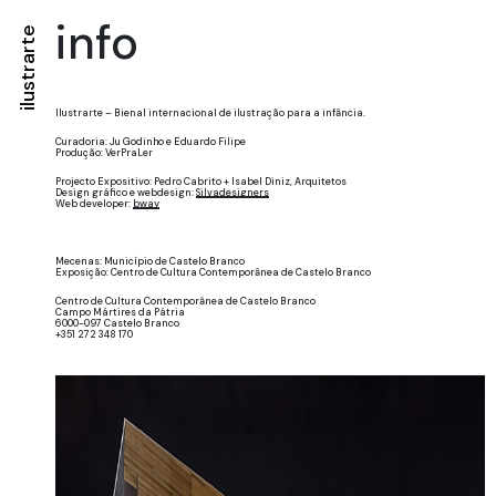
info
ilustrarte
Ilustrarte – Bienal internacional de ilustração para a infância.
Curadoria: Ju Godinho e Eduardo Filipe
Produção: VerPraLer
Projecto Expositivo: Pedro Cabrito + Isabel Diniz, Arquitetos
Design gráfico e webdesign:
Silvadesigners
Web developer:
bway
X
Mecenas: Município de Castelo Branco
Exposição: Centro de Cultura Contemporânea de Castelo Branco
Centro de Cultura Contemporânea de Castelo Branco
Campo Mártires da Pátria
6000-097 Castelo Branco
+351 272 348 170