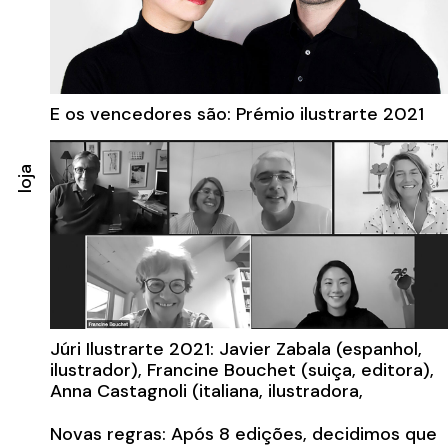
E os vencedores são: Prémio ilustrarte 2021
– Icinori, Mayumi Otero (franco - japonesa) e
Raphael Urwiller (francês) com o livro Seul,
loja
Travel Book (ed. Louis Vuiton, 2018). Menção
especiais – André Letria (Portugal) com o
livro A Guerra (ed. Pato Lógico ) e Anne Laval
(França) com o livro Une belle Journée (ed.
Rouergue).
Júri Ilustrarte 2021: Javier Zabala (espanhol,
ilustrador), Francine Bouchet (suiça, editora),
Anna Castagnoli (italiana, ilustradora,
professora e blogger), Yuxing Li (sino-alemã,
illustradora, vencedora da Ilustrarte 2018).
Novas regras: Após 8 edições, decidimos que