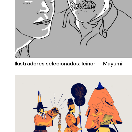
Ilustradores selecionados: Icinori – Mayumi
Otero, Raphaël Urviller (França) – Prémio
Ilustrarte 2021 2. André Letria (Portugal) –
Menção Especial 3. Anne Laval (França)